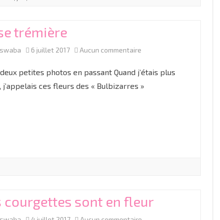
se trémière
sur
aswaba
6 juillet 2017
Aucun commentaire
Rose
 deux petites photos en passant Quand j’étais plus
trémière
, j’appelais ces fleurs des « Bulbizarres »
 courgettes sont en fleur
sur
aswaba
4 juillet 2017
Aucun commentaire