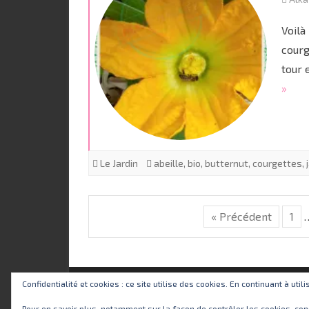
Voilà
courg
tour 
»
Le Jardin
abeille
,
bio
,
butternut
,
courgettes
,
« Précédent
1
Confidentialité et cookies : ce site utilise des cookies. En continuant à util
Pour en savoir plus, notamment sur la façon de contrôler les cookies, con