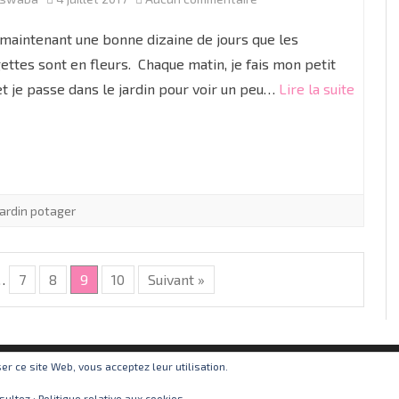
Les
 maintenant une bonne dizaine de jours que les
courgettes
ettes sont en fleurs. Chaque matin, je fais mon petit
et je passe dans le jardin pour voir un peu…
Lire la suite
sont
en
fleur
jardin potager
…
7
8
9
10
Suivant »
iser ce site Web, vous acceptez leur utilisation.
sultez :
Politique relative aux cookies