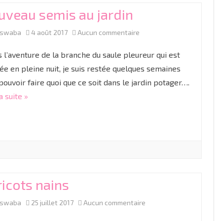
LE MATÉRIEL
RESSOURCES IEF
R
PRÉPARATION À LA NAISSANCE
uveau semis au jardin
LES COLIQUES
COUCHES LAVABLES
CYCLE 1
GR
TP
ACCOUCHER SANS PÉRIDURALE
sur
aswaba
4 août 2017
Aucun commentaire
DIVERSIFICATION ALIMENTAIRE
LES LANGES
CYCLE 2
M
C
PROJET DE NAISSANCE
Nouveau
 l’aventure de la branche du saule pleureur qui est
LINGETTES LAVABLES ET LOTIONS
CYCLE 3
G
CE
C
LA CÉSARIENNE
semis
e en pleine nuit, je suis restée quelques semaines
pouvoir faire quoi que ce soit dans le jardin potager….
LINIMENT OLÉO-CALCAIRE BIO
C
C
au
LE JOUR J
a suite »
jardin
icots nains
sur
aswaba
25 juillet 2017
Aucun commentaire
Haricots