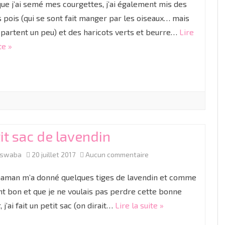
ue j’ai semé mes courgettes, j’ai également mis des
nains
s pois (qui se sont fait manger par les oiseaux… mais
epartent un peu) et des haricots verts et beurre…
Lire
te »
it sac de lavendin
sur
aswaba
20 juillet 2017
Aucun commentaire
Petit
man m’a donné quelques tiges de lavendin et comme
sac
nt bon et que je ne voulais pas perdre cette bonne
 j’ai fait un petit sac (on dirait…
Lire la suite »
de
lavendin