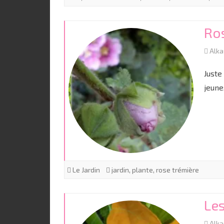
Ro
Alk
Juste
jeune
Le Jardin
jardin
,
plante
,
rose trémière
Les
Alk