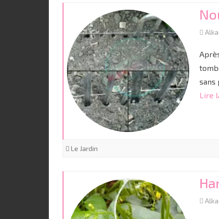
PORTAGE
No
BÉBÉ ÉCOLO
Alk
Après
tombé
sans 
Lire l
Le Jardin
Har
Alk