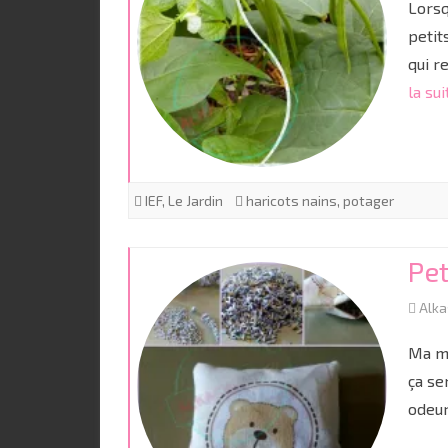
Lorsq
petit
qui r
la sui
IEF
,
Le Jardin
haricots nains
,
potager
Pet
Alk
Ma ma
ça se
odeur,