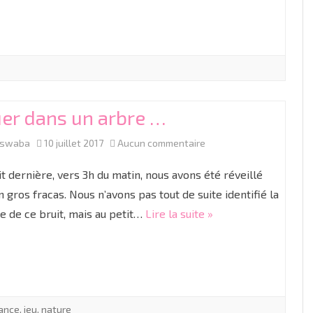
er dans un arbre …
sur
aswaba
10 juillet 2017
Aucun commentaire
Jouer
it dernière, vers 3h du matin, nous avons été réveillé
dans
n gros fracas. Nous n’avons pas tout de suite identifié la
e de ce bruit, mais au petit…
Lire la suite »
un
arbre
…
ance
,
jeu
,
nature