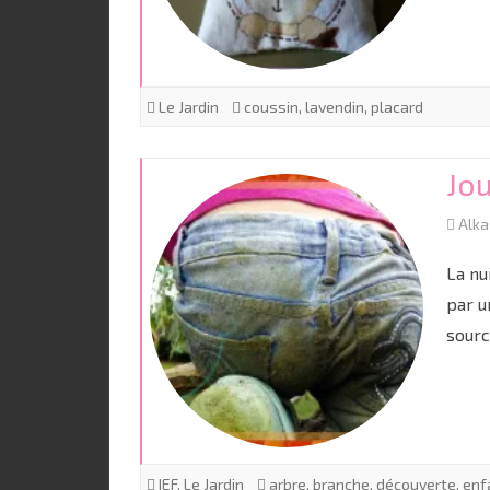
Le Jardin
coussin
,
lavendin
,
placard
Jou
Alk
La nu
par u
sourc
IEF
,
Le Jardin
arbre
,
branche
,
découverte
,
enf