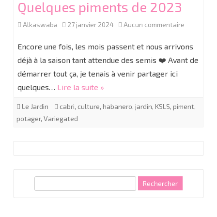
Quelques piments de 2023
sur
Alkaswaba
27 janvier 2024
Aucun commentaire
Quelques
Encore une fois, les mois passent et nous arrivons
piments
déjà à la saison tant attendue des semis ❤️ Avant de
démarrer tout ça, je tenais à venir partager ici
de
quelques…
Lire la suite »
2023
Le Jardin
cabri
,
culture
,
habanero
,
jardin
,
KSLS
,
piment
,
potager
,
Variegated
R
e
c