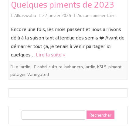
Quelques piments de 2023
sur
Alkaswaba
27 janvier 2024
Aucun commentaire
Quelques
Encore une fois, les mois passent et nous arrivons
piments
déjà à la saison tant attendue des semis ❤️ Avant de
démarrer tout ça, je tenais à venir partager ici
de
quelques…
Lire la suite »
2023
Le Jardin
cabri
,
culture
,
habanero
,
jardin
,
KSLS
,
piment
,
potager
,
Variegated
R
e
c